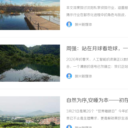
本文深度探讨沈阳私家侦探行业，涵盖服
揭示行业在都市化进程中的角色与挑战，展
振兴新媒体
周强：站在月球看地球，一
2026年的春天，人工智能的浪潮正以
合，一个清晰的信号已然确立：我们正站
十年的坚守与跋涉，走出了一条属于自己
振兴新媒体
耕·同心筑梦”AI教育及剪流AI员工战略发布会
自然为序,安睡为本——初
3月21日是第26个“世界睡眠日”今
早已不止是生理需求，更是解锁美好生活
扰，近半数成年人睡眠不足7小时，失眠