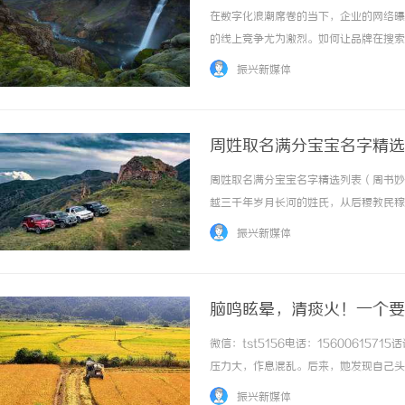
在数字化浪潮席卷的当下，企业的网络曝
的线上竞争尤为激烈。如何让品牌在搜索
多年的行业深耕，通过关键词优化、内容
振兴新媒体
为众多企业突破瓶颈的“隐形推手”。一、绍兴
周姓取名满分宝宝名字精选
娴、周良洛等等）简单好听
周姓取名满分宝宝名字精选列表（周书妙
越三千年岁月长河的姓氏，从后稷教民稼
淤泥而不染”的君子品格，周氏一族在中
振兴新媒体
族，一个寓意深远、音韵优美的名字，便是赠予
脑鸣眩晕，清痰火！一个要
微信：tst5156电话：1560061
压力大，作息混乱。后来，她发现自己头
困难，即使睡着也多梦易醒。睡眠不好，
振兴新媒体