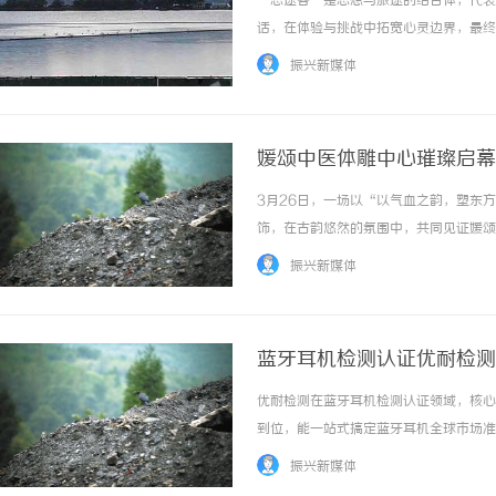
“思途客”是思想与旅途的结合体，代表
话，在体验与挑战中拓宽心灵边界，最终将
振兴新媒体
媛颂中医体雕中心璀璨启幕
3月26日，一场以“以气血之韵，塑东
2026年冷藏轻卡怎么选？奥铃极电/金奥铃冷
开店最怕“搜不到”为什
饰，在古韵悠然的氛围中，共同见证媛颂
链运输的降本增效最优解
ai却天天给他免费派单？
略正深入推进，健康体重管理成为全民需
振兴新媒体
媛颂从面部美学向形体美学升级的重要一步。体
蓝牙耳机检测认证优耐检测
优耐检测在蓝牙耳机检测认证领域，核心
到位，能一站式搞定蓝牙耳机全球市场准
CNAS（L6964）、CMA双认可，
振兴新媒体
主流市场互认，无需二次审核。发证机构深度合