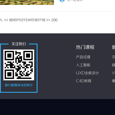
振兴新媒体
的“隐形绊脚石”。睡眠失序，正在侵蚀健康与
1...
<<
8
9
10
11
12
13
14
15
16
17
18
>>
200
关注我们
热门课程
产品经理
人工智能
UXD全能设计
V
C4D教程
振兴新媒体与您同行