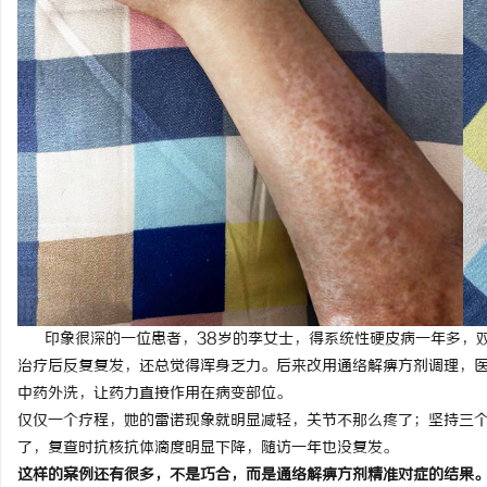
媒
体
印象很深的一位患者，38岁的李女士，得系统性硬皮病一年多，
治疗后反复复发，还总觉得浑身乏力。后来改用通络解痹方剂调理，
中药外洗，让药力直接作用在病变部位。
仅仅一个疗程，她的雷诺现象就明显减轻，关节不那么疼了；坚持三
了，复查时抗核抗体滴度明显下降，随访一年也没复发。
这样的案例还有很多，不是巧合，而是通络解痹方剂精准对症的结果