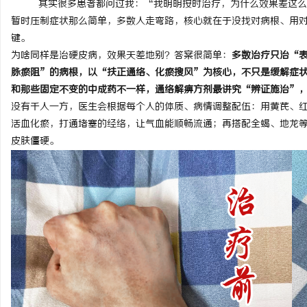
其实很多患者都问过我：“我明明按时治疗，为什么效果差这么多
暂时压制症状那么简单，多数人走弯路，
核心就在于没找对病根、用
键。
为啥同样是治硬皮病，效果天差地别？答案很简单：
多数治疗只治“
脉瘀阻”的病根，以“扶正通络、化瘀搜风”为核心，不只是缓解症
兴
和那些固定不变的中成药不一样，通络解痹方剂最讲究“辨证施治”
没有千人一方，医生会根据每个人的体质、病情调整配伍：用黄芪、
活血化瘀，打通堵塞的经络，让气血能顺畅流通；再搭配全蝎、地龙
皮肤僵硬。
新