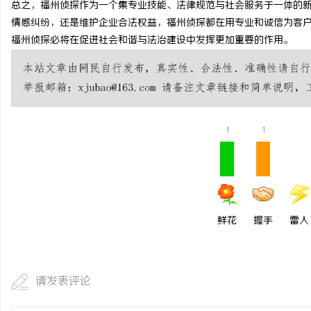
总之，福州侦探作为一个集专业技能、法律规范与社会服务于一体的
数字资产的资本化之路：北京版权律师如何
武汉配眼镜 上海配眼镜
情感纠纷，还是维护企业合法权益，福州侦探都在用专业和诚信为客
福州侦探必将在促进社会和谐与法治建设中发挥更加重要的作用。
让“IP”变“现金流”
媒
1
1
体
鲜花
握手
雷人
请发表评论