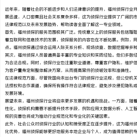
近年来，随着社会的不断进步和人们法律意识的提升，福州侦探行业
展迅速，人口密集且社会关系复杂多样，这为侦探行业提供了广阔的
法律规范以及未来发展趋势，帮助读者全面了解这一专业领域。
首先，福州侦探的服务范围极其广泛。传统意义上的侦探服务包括婚
兴
着互联网和信息技术的发展，侦探服务的内容也在不断拓展。例如，
点。福州侦探通过综合运用人际关系分析、现场侦查、数据挖掘等多
其次，福州侦探人员普遍具备丰富的专业知识和实践经验。他们多数
为合法合规。同时，侦探行业也注重职业道德，尊重客户隐私，维护
为客户量身定制整体解决方案，从而提高案件的侦破效率和准确性。
在法律规范方面，尽管我国尚未出台专门的侦探行业法规，但公安机
法授权和合作渠道，确保所有操作符合法律规定，避免涉及侵犯隐私
发展环境。
新
展望未来，福州侦探行业将迎来更多发展的机遇和挑战。一方面，随
性化。侦探机构需要不断提升技术手段，例如应用大数据分析、人工
规的完善也将成为推动行业规范化和专业化的关键因素。
此外，社会公众对侦探行业的认知和接受度正在逐步提升，这为福州
化优势，福州侦探能够更好地服务本地企业与个人，成为值得信赖的