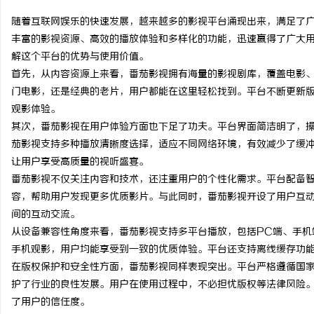
随着互联网娱乐的快速发展，越来越多的影视平台涌现出来，满足了
丰富的影视资源、高效的播放体验和多样化的功能，迅速赢得了广大
解这个平台的优势与使用价值。
首先，从内容资源上来看，番茄影视拥有海量的影视剧库，覆盖电影
兴
门电影，还是经典的老片，用户都能在这里轻松找到。平台不断更新
观影体验。
其次，番茄影视在用户体验方面也下足了功夫。平台界面简洁明了，
茄影视支持多种播放清晰度选择，适应不同网络环境，有效减少了缓
让用户享受高质量的视听盛宴。
番茄影视不仅关注内容和技术，还注重用户的个性化需求。平台配备
容，帮助用户发现更多优质影片。与此同时，番茄影视开设了用户互
间的互动交流。
新
从设备兼容性角度来看，番茄影视支持多平台播放，包括PC端、手机
手机观影，用户均能享受到一致的优质体验。平台还支持离线缓存功
在版权保护和安全性方面，番茄影视同样表现突出。平台严格遵循国
护了行业的良性发展。用户在使用过程中，不必担忧版权等法律风险
了用户的信任度。