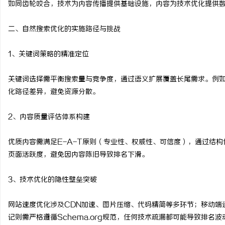
如同齿轮咬合，技术为内容传播提供基础设施，内容为技术优化提供
数字资产的资本化之路：
二、自然搜索优化的实施路径与挑战
让“IP”变“现金流”
媒
1、关键词策略的精准定位
关键词选择需平衡搜索量与竞争度，通过语义扩展覆盖长尾需求。例
化路径差异，避免资源分散。
2、内容质量评估体系构建
体
优质内容需满足E-A-T原则（专业性、权威性、可信度），通过结
页面活跃度，避免因内容陈旧导致排名下滑。
3、技术优化的隐性壁垒突破
网站速度优化涉及CDN加速、图片压缩、代码精简等多环节；移动端适配需满足
记则需严格遵循Schema.org规范，任何技术疏漏都可能导致排名波