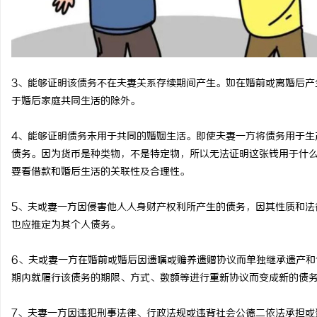
激光切管机：现代制造业的革命性工具
2026年冷藏轻卡怎么选
链运输的降本增效最优解
媒
3、能够证明该债务不在夫妻关系存续期间产生。如在婚前或离婚后产
于婚后家庭共同生活的除外。
4、能够证明债务未用于共同的婚姻生活。即使夫妻一方将债务用于生
债务。因为货币是种类物，不是特定物，所以无法证明这张钱用于什
要看借款和婚后生活的关联性及合理性。
体
5、夫或妻一方因侵害他人人身财产权利所产生的债务，因其性质和法
也应推定为其个人债务。
6、夫或妻一方在婚前或婚后因遗嘱或赡养遗赠协议而单独继承遗产和
期内就履行该债务的期限、方式、数额等进行重新协议而变成新的债
7、夫妻一方因违犯刑事法律、行政法规或违背社会公德二依法承担或