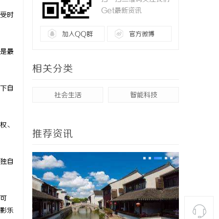
Get最新资讯
受时
加入QQ群
官方微博
是最
相关分类
下自
社会生活
智能科技
权、
推荐资讯
独自
可
影乐