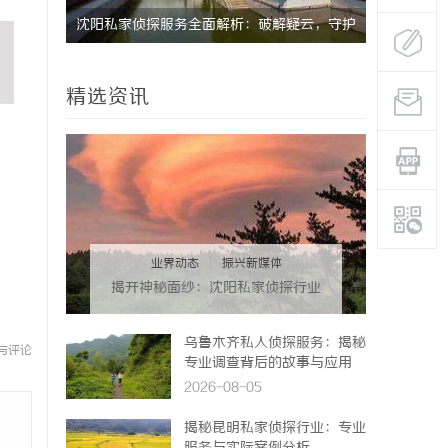
代的领先
沈阳私家侦探服务全面解析：破解疑云，守护
揭秘东莞私
真相的专家助力
解
精选资讯
业界动态
|
振兴新媒体
揭开神秘面纱：沈阳私家侦探行业
的现状与发展
乌鲁木齐私人侦探服务：揭秘
与评论
专业调查背后的故事与应用
2026-08-05
揭秘昆明私家侦探行业：专业