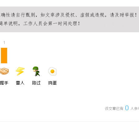
 上海配眼镜
全面解析云播TV：开启流媒体新时
平台
1
握手
雷人
路过
鸡蛋
0
该文章已有
人参