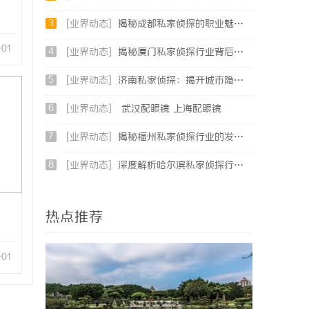
3
[业界动态]
揭秘成都私家侦探的职业魅力与现实挑战
-01
4
[业界动态]
揭秘厦门私家侦探行业背后的故事与服务价值
5
[业界动态]
济南私家侦探：揭开城市隐秘真相的幕后英雄
6
[业界动态]
武汉配眼镜 上海配眼镜
7
[业界动态]
揭秘福州私家侦探行业的发展与实际应用全解析
8
[业界动态]
深度解析哈尔滨私家侦探行业的发展与应用现状
热点推荐
-01