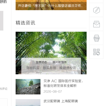
好的
/金奥铃冷
开店最怕“搜不到”为什么隔壁店铺没花钱，
打造温馨家
ai却天天给他免费派单？
精选资讯
业界动态
|
振兴新媒体
商标购买：即买即用，规避侵权风
险
贝净 AC 国际医疗实验室，
标准化研发体系全解析
与评论
2026-08-07
武汉配眼镜 上海配眼镜