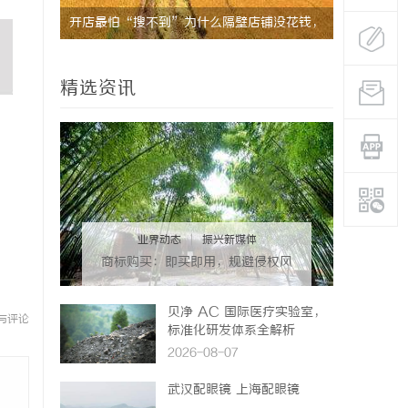
/金奥铃冷
开店最怕“搜不到”为什么隔壁店铺没花钱，
打造温馨家
ai却天天给他免费派单？
精选资讯
业界动态
|
振兴新媒体
商标购买：即买即用，规避侵权风
险
贝净 AC 国际医疗实验室，
与评论
标准化研发体系全解析
2026-08-07
武汉配眼镜 上海配眼镜