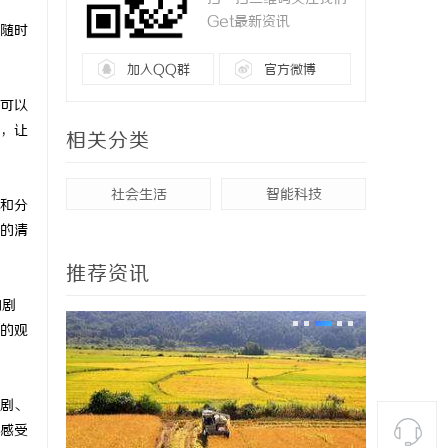
Get最新资讯
随时
加入QQ群
官方微博
可以
，让
相关分类
社会生活
智能科技
和分
的清
推荐资讯
的剧
的观
剧、
感受