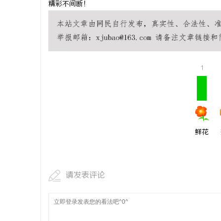
精彩不间断！
激光切管机
媒
1
鲜花
体
请发表评论