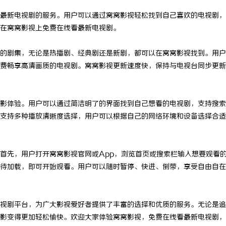
最新电视剧的服务。用户可以通过窝窝影视轻松找到自己喜欢的电视剧，
在窝窝影视上免费在线看最新电视剧。
的剧集，无论是热播剧、经典剧还是新剧，都可以在窝窝影视找到。用户
费畅享高清画质的电视剧。窝窝影视更新速度快，保持与电视台同步更新
影体验。用户可以通过简洁明了的界面找到自己想看的电视剧，支持搜索
支持多种播放清晰度选择，用户可以根据自己的网络环境和设备选择合适
首先，用户打开窝窝影视官网或App，浏览首页或搜索栏输入想要观看
待加载，即可开始观看。用户可以随时暂停、快进、倒带，享受自由自在
视剧平台，为广大影视爱好者提供了丰富的选择和优质的服务。无论是追
影变得更加轻松愉快。欢迎大家体验窝窝影视，免费在线看最新电视剧，