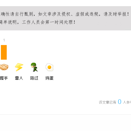
：现代制造业的革命性工具
2026年冷藏轻卡怎么选？奥铃极电
链运输的降本增效最优解
1
握手
雷人
路过
鸡蛋
0
该文章已有
人参