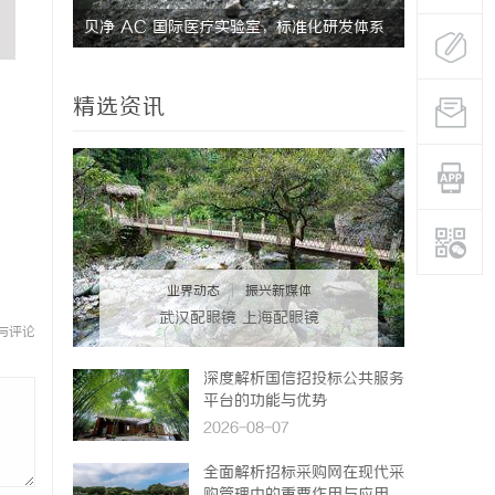
贝净 AC 国际医疗实验室，标准化研发体系
武汉配眼镜
全解析
精选资讯
业界动态
|
振兴新媒体
武汉配眼镜 上海配眼镜
与评论
深度解析国信招投标公共服务
平台的功能与优势
2026-08-07
全面解析招标采购网在现代采