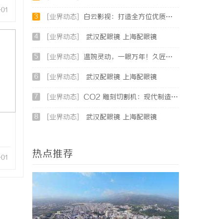
-01
3
[业界动态]
白云影视：打造全方位优质影视内容生态体系的先锋力量
4
[业界动态]
武汉配眼镜 上海配眼镜
5
[业界动态]
温婉灵动，一眼万年！久匠量身定制的眉眼唇，才是你整张脸的点睛之笔！淡颜系女生的气质加分项
6
[业界动态]
武汉配眼镜 上海配眼镜
7
[业界动态]
CO2 雕刻切割机：现代制造业的变革者
8
[业界动态]
武汉配眼镜 上海配眼镜
热点推荐
-01