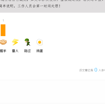
充电桩项目软件开发商，究竟藏着
商标购买：即买即用，规避侵权风险
诀？
1
握手
雷人
路过
鸡蛋
0
该文章已有
人参