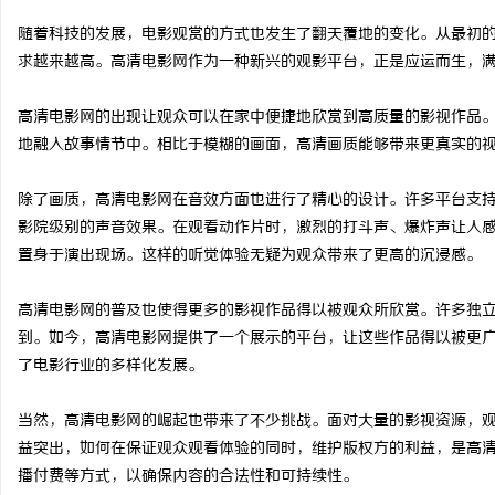
随着科技的发展，电影观赏的方式也发生了翻天覆地的变化。从最初
求越来越高。高清电影网作为一种新兴的观影平台，正是应运而生，
高清电影网的出现让观众可以在家中便捷地欣赏到高质量的影视作品
兴
地融入故事情节中。相比于模糊的画面，高清画质能够带来更真实的
除了画质，高清电影网在音效方面也进行了精心的设计。许多平台支
影院级别的声音效果。在观看动作片时，激烈的打斗声、爆炸声让人
置身于演出现场。这样的听觉体验无疑为观众带来了更高的沉浸感。
高清电影网的普及也使得更多的影视作品得以被观众所欣赏。许多独
到。如今，高清电影网提供了一个展示的平台，让这些作品得以被更
新
了电影行业的多样化发展。
当然，高清电影网的崛起也带来了不少挑战。面对大量的影视资源，
益突出，如何在保证观众观看体验的同时，维护版权方的利益，是高
播付费等方式，以确保内容的合法性和可持续性。